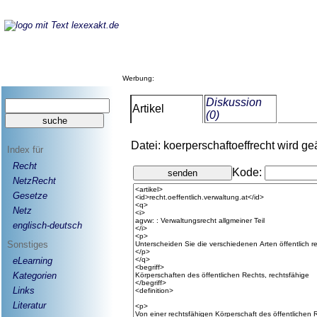
Werbung:
Diskussion
Artikel
(0)
Datei: koerperschaftoeffrecht wird ge
Index für
Recht
Kode:
NetzRecht
Gesetze
Netz
englisch-deutsch
Sonstiges
eLearning
Kategorien
Links
Literatur