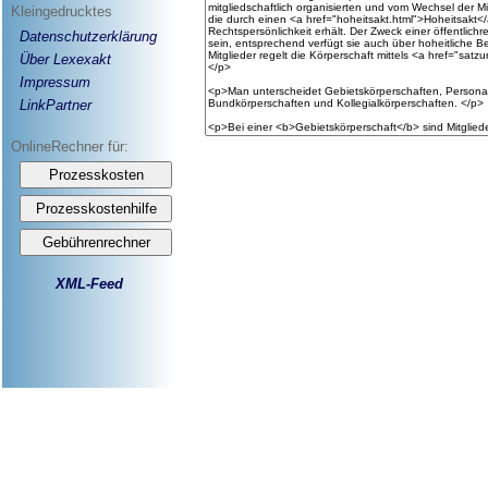
Kleingedrucktes
Datenschutzerklärung
Über Lexexakt
Impressum
LinkPartner
OnlineRechner für:
XML-Feed