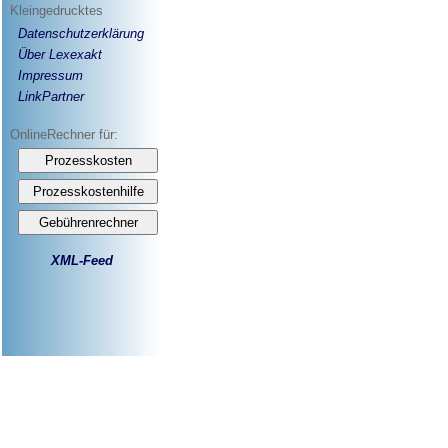
Kleingedrucktes
Datenschutzerklärung
Über Lexexakt
Impressum
LinkPartner
OnlineRechner für:
XML-Feed