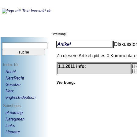
Werbung:
Artikel
Diskussion
Zu diesem Artikel gibt es 0 Kommentare
Index für
1.1.2011 info:
Hi
Hi
Recht
NetzRecht
Werbung:
Gesetze
Netz
englisch-deutsch
Sonstiges
eLearning
Kategorien
Links
Literatur