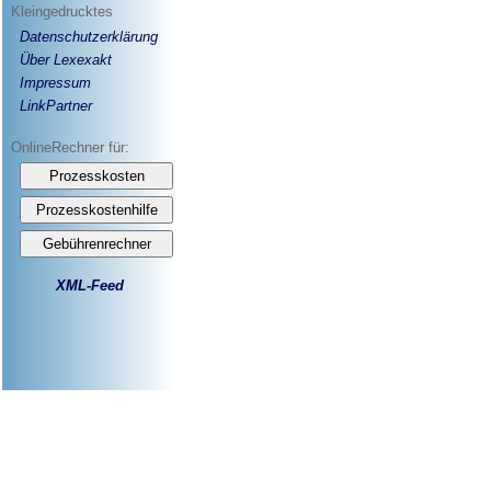
Kleingedrucktes
Datenschutzerklärung
Über Lexexakt
Impressum
LinkPartner
OnlineRechner für:
XML-Feed