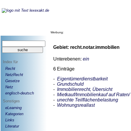
Werbung:
Gebiet: recht.notar.immobilien
Unterebenen:
ein
Index für
6 Einträge
Recht
NetzRecht
-
Eigentümerdienstbarkeit
Gesetze
-
Grundschuld
Netz
-
Immobilienrecht, Übersicht
englisch-deutsch
-
Mietkauf/Immobilienkauf auf Raten/
-
unechte Teilflächenbelastung
Sonstiges
-
Wohnungsreallast
eLearning
Kategorien
Links
Literatur