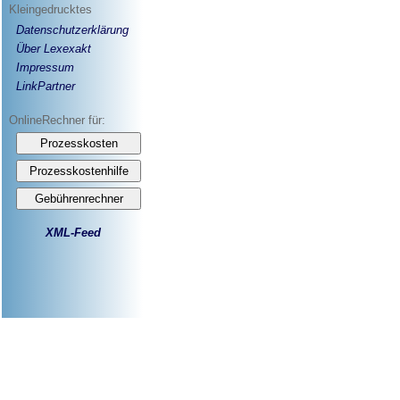
Kleingedrucktes
Datenschutzerklärung
Über Lexexakt
Impressum
LinkPartner
OnlineRechner für:
XML-Feed