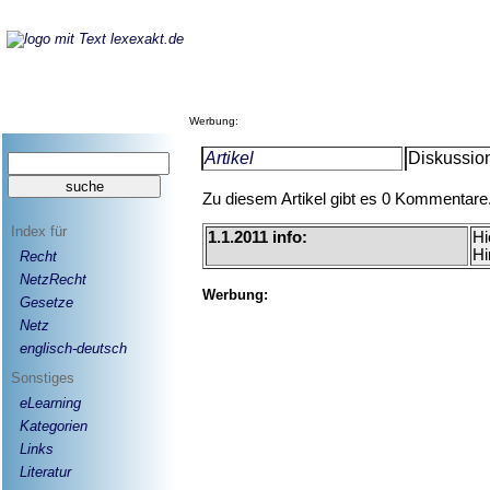
Werbung:
Artikel
Diskussion
Zu diesem Artikel gibt es 0 Kommentare
Index für
1.1.2011 info:
Hi
Hi
Recht
NetzRecht
Werbung:
Gesetze
Netz
englisch-deutsch
Sonstiges
eLearning
Kategorien
Links
Literatur