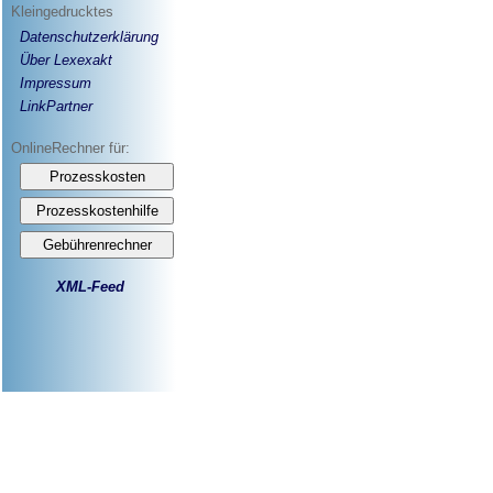
Kleingedrucktes
Datenschutzerklärung
Über Lexexakt
Impressum
LinkPartner
OnlineRechner für:
XML-Feed