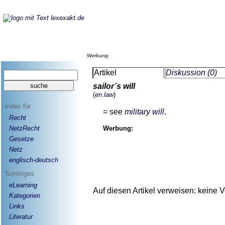
Werbung:
Artikel
Diskussion (0)
sailor´s will
(
en
.
law
)
Index für
= see
military will
.
Recht
NetzRecht
Werbung:
Gesetze
Netz
englisch-deutsch
Sonstiges
eLearning
Auf diesen Artikel verweisen: keine 
Kategorien
Links
Literatur