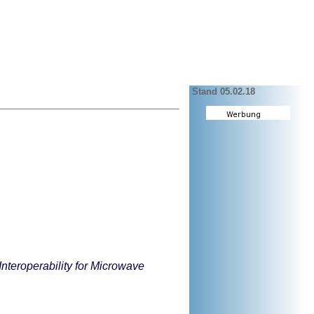
Stand 05.02.18
nteroperability for Microwave