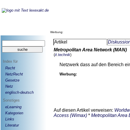
Werbung:
Artikel
Diskussion
Metropolitan Area Network (MAN)
(
it
.
technik
)
Index für
Netzwerk dass auf den Bereich ein
Recht
NetzRecht
Werbung:
Gesetze
Netz
englisch-deutsch
Sonstiges
eLearning
Auf diesen Artikel verweisen:
Worldwi
Kategorien
Access (Wimax)
*
Metropolitan Are
Links
Literatur