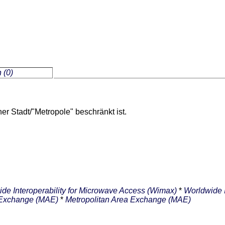
 (0)
er Stadt/"Metropole" beschränkt ist.
de Interoperability for Microwave Access (Wimax)
*
Worldwide I
a Exchange (MAE)
*
Metropolitan Area Exchange (MAE)