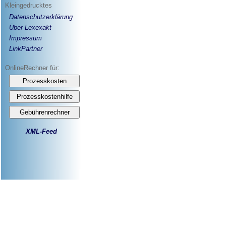
Kleingedrucktes
Datenschutzerklärung
Über Lexexakt
Impressum
LinkPartner
OnlineRechner für:
XML-Feed