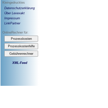
Kleingedrucktes
Datenschutzerklärung
Über Lexexakt
Impressum
LinkPartner
OnlineRechner für:
XML-Feed