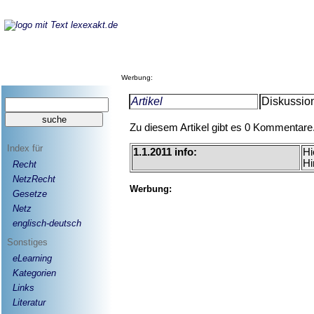
Werbung:
Artikel
Diskussion
Zu diesem Artikel gibt es 0 Kommentare
Index für
1.1.2011 info:
Hi
Hi
Recht
NetzRecht
Werbung:
Gesetze
Netz
englisch-deutsch
Sonstiges
eLearning
Kategorien
Links
Literatur